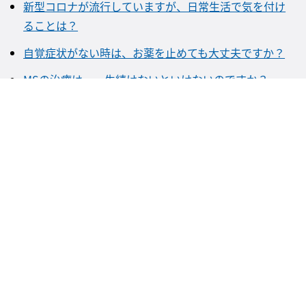
新型コロナが流行していますが、日常生活で気を付け
ることは？
自覚症状がない時は、お薬を止めても大丈夫ですか？
MSの治療は、一生続けないといけないのですか？
症状が出現した時、再発か副作用なのか自分で判断で
きる？
どのような状況になると、入院が必要になるのでしょ
うか？
服用し忘れた分のお薬は、一気に服用したほうがいい
ですか？
治療中なのですが、ワクチンを接種しても大丈夫です
か？
新型コロナに感染した場合、治療にはどのような影響