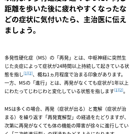
距離を歩いた後に疲れやすくなったな
どの症状に気付いたら、主治医に伝え
ましょう。
多発性硬化症（MS）の「再発」とは、中枢神経に突然生
じた炎症によって症状が24時間以上持続して起きている状
[1]
[2]
態を指し
、概ね1ヵ月程度で治まる印象があります。
一方、MSの「進行」とは、再発がなくても症状が1年以上
[1]
[2]
にわたってじわじわと変化している状態を指します
。
MSは多くの場合、再発（症状が出る）と寛解（症状が治
まる）を繰り返す「再発寛解型」の経過をたどりますが、
次第に再発がなくても体の機能の障害が徐々に進行してい
く「二次性進行型」の経過をたどるようになります。