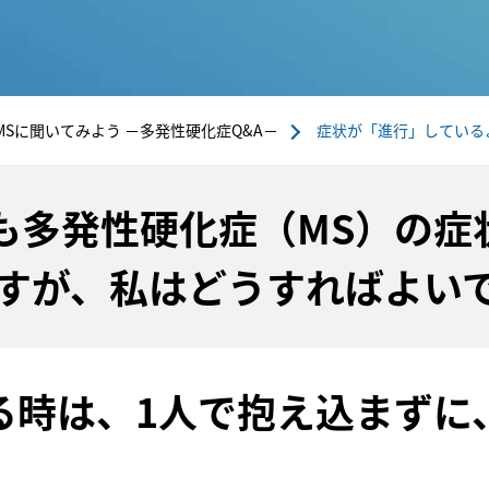
MSに聞いてみよう －多発性硬化症Q&A－
症状が「進行」している
も多発性硬化症（MS）の症
すが、私はどうすればよいで
る時は、1人で抱え込まずに