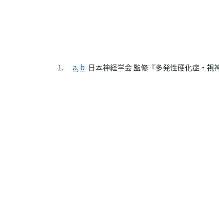
a
,
b
日本神経学会 監修『多発性硬化症・視神経脊