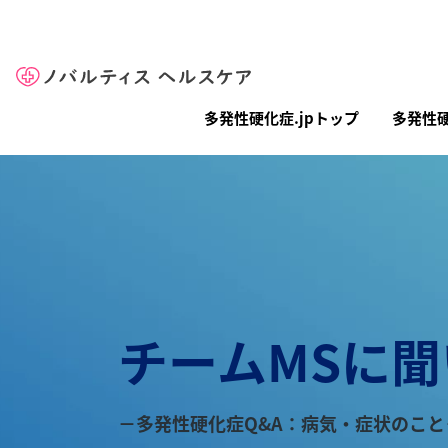
Site Logo
メインナビゲーション（多発性硬化症.
多発性硬化症.jpトップ
多発性
チームMSに
－多発性硬化症Q&A：病気・症状のこと