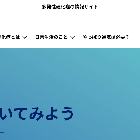
メインコンテンツに移動
多発性硬化症の情報サイト
jp）
硬化症とは
日常生活のこと
やっぱり通院は必要？
聞いてみよう
－