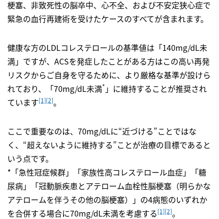
梗塞、非致死性の脳卒中、心不全、および不安定狭心症で
緊急の血行再建術を受けたケースのすべてが含まれます。
健康な方のLDLコレステロールの基準値は「140mg/dL未
満」ですが、ACSを発症したことがある方はこの高い再発
リスクからご自身を守るために、より厳格な基準が設けら
*
れており、「70mg/dL未満
」に維持することが推奨され
[1]
[2]
ています
。
ここで重要なのは、70mg/dLに“近づける”ことではな
く、“超えないように維持する”ことが治療の目標であると
いう点です。
*「急性冠症候群」「家族性高コレステロール血症」「糖
尿病」「冠動脈疾患とアテローム血栓性脳梗塞（明らかな
アテロームを伴うその他の脳梗塞）」の4病態のいずれか
[1]
[2]
を合併する場合に70mg/dL未満を考慮する
。