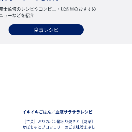
養士監修のレシピやコンビニ・居酒屋のおすすめ
ニューなどを紹介
食事レシピ
テサポーター）
フッターナビゲーション3（コレステサポーター）
イキイキごはん／血液サラサラレシピ
［主菜］ぶりのポン酢照り焼きと［副菜］
かぼちゃとブロッコリーのごま味噌まぶし