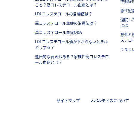
性冠症
こと？高コレステロール血症とは？
急性冠
LDLコレステロールの目標値は？
退院し
高コレステロール血症の治療法は？
には
高コレステロール血症Q&A
意外と
ステロ
LDLコレステロール値が下がらないときは
どうする？
うまく
遺伝的な要因もある？家族性高コレステロ
ール血症とは？
Legal [Footer Second]
サイトマップ
ノバルティスについて