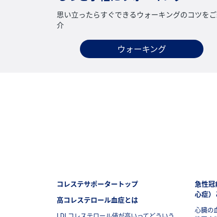
思い立ったらすぐできるウォーキングのコツをご
介
ウォーキング
フッターナビゲーション1（コレステサポーター）
フッタ
コレステサポータートップ
急性冠
心症）
高コレステロール血症とは
心臓の
LDLコレステロール値が高いってどういう