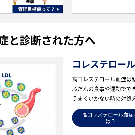
症と診断された方へ
コレステロー
高コレステロール血症は
ふだんの食事や運動でで
うまくいかない時の対処
高コレステロール血症
は？