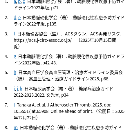
a
,
b
,
c
日本動脈硬化学会（著）. 動脈硬化性疾患予防ガイ
ドライン2022年版, p71.
d
,
e
日本動脈硬化学会（著）. 動脈硬化性疾患予防ガイド
ライン2022年版, p135.
f
日本循環器協会（監）．ACSタウン．ACS再発リスク．
https://acs.j-circ-assoc.or.jp/ （2025年10月15日閲
覧）
g
日本動脈硬化学会（著）. 動脈硬化性疾患予防ガイドラ
イン2022年版, p42-43.
h
日本高血圧学会高血圧管理・治療ガイドライン委員会
（編）. 高血圧管理・治療ガイドライン2025, p68.
i
,
j
,
k
日本糖尿病学会（編・著）. 糖尿病治療ガイド
2022-2023.2022. 文光堂, p34.
l
Tanaka A, et al. J Atheroscler Thromb. 2025. doi:
10.5551/jat.65908. Online ahead of print.（公開日：2025
年12月22日）
m
日本動脈硬化学会（著）. 動脈硬化性疾患予防ガイド