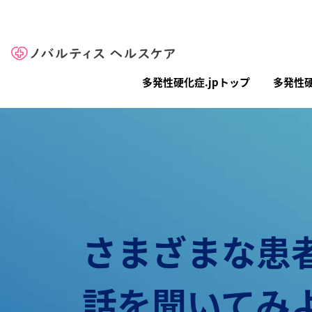
Site Logo
メインナビゲーション（多発性硬化症.
多発性硬化症.jpトップ
多発性
さまざまな患
話を聞いてみ