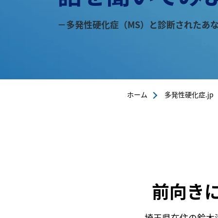
－多発性硬化症（MS）と診断されたあ
ホーム
多発性硬化症.jp
前向き
埼玉県在住の鈴木