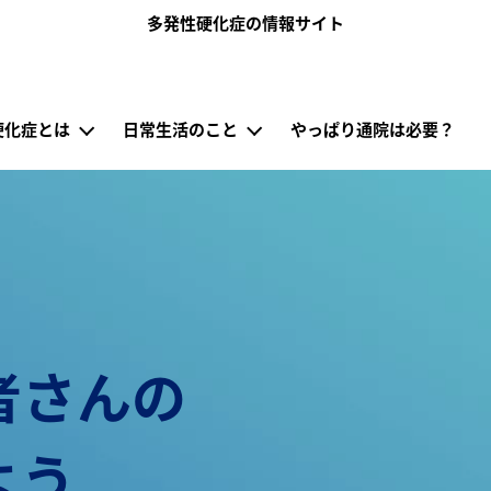
メインコンテンツに移動
多発性硬化症の情報サイト
jp）
硬化症とは
日常生活のこと
やっぱり通院は必要？
者さんの
よう