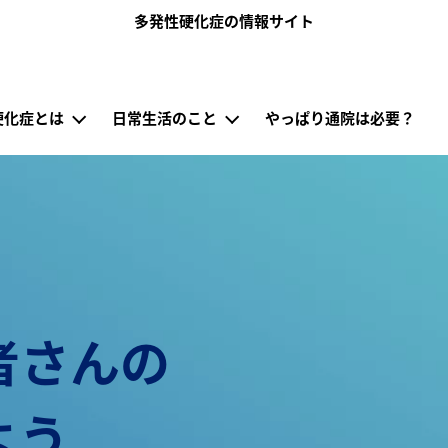
メインコンテンツに移動
多発性硬化症の情報サイト
jp）
硬化症とは
日常生活のこと
やっぱり通院は必要？
者さんの
よう