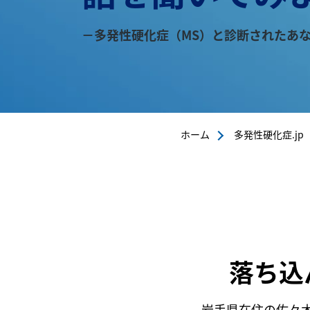
－多発性硬化症（MS）と診断されたあ
ホーム
多発性硬化症.jp
落ち込
岩手県在住の佐々木