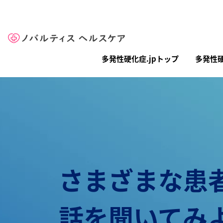
Site Logo
メインナビゲーション（多発性硬化症.
多発性硬化症.jpトップ
多発性
さまざまな患
話を聞いてみ