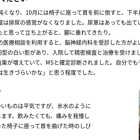
鈍くなり、10月には椅子に座って首を前に倒すと、下半
度は排尿の感覚がなくなりました。尿意はあっても出て
たと思って立ち上がると、脚に垂れてきたり。
の医療相談を利用すると、脳神経内科を受診した方がよ
卵円型の白い影があり、入院して精密検査と治療を受けま
病巣が増えていて、MSと確定診断されました。自分で
は生きづらいかな」と思う程度でした。
？
かいものは平気ですが、氷水のように
じます。飲みたくても、痛みを我慢し
った椅子に座って首を曲げた時のしび