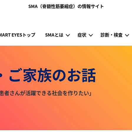
メインコンテンツに移動
SMA（脊髄性筋萎縮症）の情報サイト
ナビゲーション（SMART EYES）
MART EYESトップ
SMAとは
症状
診断・検査
・ご家族のお話
SMA患者さんが活躍できる社会を作りたい」