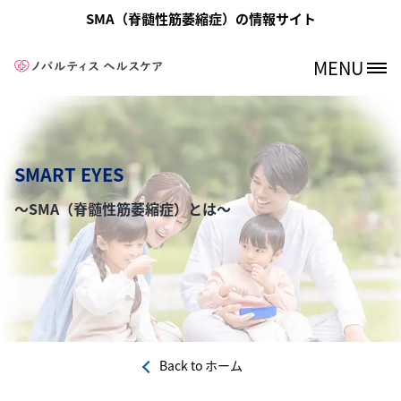
メインコンテンツに移動
SMA（脊髄性筋萎縮症）の情報サイト
MENU
Site Logo
SMART EYES
～SMA（脊髄性筋萎縮症）とは～
Back to
ホーム