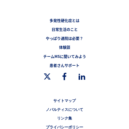
フッターナビゲーション1（多発性硬化症.JP）
多発性硬化症とは
フッターナビゲーション2（多発性硬化症.JP）
日常生活のこと
フッターナビゲーション3（多発性硬化症.JP）
やっぱり通院は必要？
体験談
チームMSに聞いてみよう
フッターナビゲーション4（多発性硬化症.JP）
患者さんサポート
Legal [Footer Second]
サイトマップ
ノバルティスについて
リンク集
プライバシーポリシー