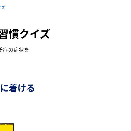
イズ
習慣クイズ
粉症の症状を
身に着ける